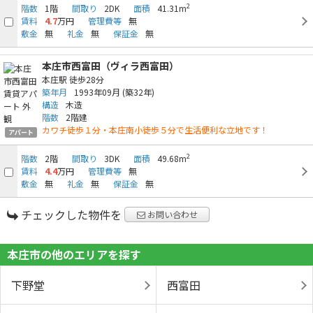
2
階数
1階
間取り
2DK
面積
41.31m
賃料
4.7
万円
管理費等
無
敷金
無
礼金
無
保証金
無
本庄市西富田（ヴィラ西富田）
本庄駅
徒歩28分
築年月
1993年09月
(築32年)
構造
木造
階数
2階建
カワチ徒歩１分・本庄南小徒歩５分で生活便利な立地です！
アパート
2
階数
2階
間取り
3DK
面積
49.68m
賃料
4.4
万円
管理費等
無
敷金
無
礼金
無
保証金
無
チェックした物件を
お問い合わせ
本庄市の他のエリアを探す
下野堂
西富田