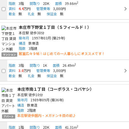
2
階数
3階
間取り
2DK
面積
39.66m
賃料
4.4
万円
管理費等
3,000円
敷金
無
礼金
無
保証金
無
本庄市下野堂１丁目（ＳフィールドⅠ）
本庄駅
徒歩38分
築年月
1997年03月
(築29年)
構造
鉄骨造
階数
3階建
居室広々９帖！はじめての一人暮らしにオススメです！
マンション
2
階数
3階
間取り
1K
面積
26.49m
賃料
3.0
万円
管理費等
3,000円
敷金
無
礼金
無
保証金
無
本庄市南１丁目（コーポラス・コバヤシ）
本庄駅
徒歩10分
築年月
1989年09月
(築36年)
構造
鉄骨造
階数
2階建
本庄駅徒歩圏内・メガドンキ目の前♪
アパート
2
階数
1階
間取り
2DK
面積
41.31m