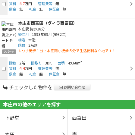
賃料
4.7
万円
管理費等
無
敷金
無
礼金
無
保証金
無
本庄市西富田（ヴィラ西富田）
本庄駅
徒歩28分
築年月
1993年09月
(築32年)
構造
木造
階数
2階建
カワチ徒歩１分・本庄南小徒歩５分で生活便利な立地です！
アパート
2
階数
2階
間取り
3DK
面積
49.68m
賃料
4.4
万円
管理費等
無
敷金
無
礼金
無
保証金
無
チェックした物件を
お問い合わせ
本庄市の他のエリアを探す
下野堂
西富田
本庄
南