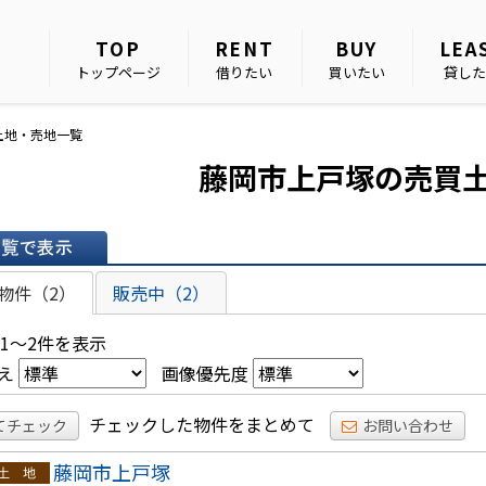
TOP
RENT
BUY
LEA
トップページ
借りたい
買いたい
貸した
土地・売地一覧
藤岡市上戸塚の売買
表示
物件（2）
販売中（2）
 1～2件を表示
え
画像優先度
チェックした物件をまとめて
てチェック
お問い合わせ
藤岡市上戸塚