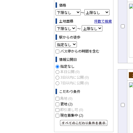
売
価格
～
土地面積
坪数で検索
～
駅からの徒歩
バス停からの時間を含む
情報公開日
指定なし
本日公開
(0)
3日以内に公開
(0)
売
7日以内に公開
(0)
こだわり条件
角地
(0)
更地
(2)
即引渡し可
(0)
現在募集中
(2)
すべてのこだわり条件を見る