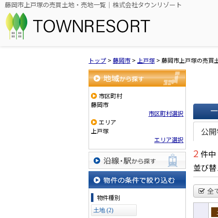
藤岡市上戸塚の売買土地・売地一覧｜株式会社タウンリゾート
トップ
>
藤岡市
>
上戸塚
>
藤岡市上戸塚の売買
地域から探す
市区町村
藤岡市
市区町村選択
エリア
一覧で
公開
上戸塚
エリア選択
2
件中
並び替
沿線・駅から探す
全
物件の条件で絞り込む
物件種別
土地 (2)