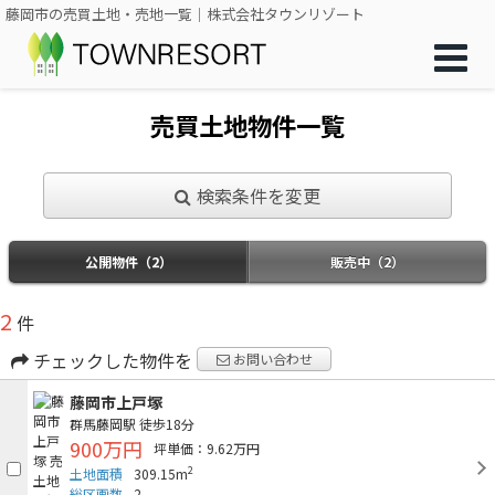
藤岡市の売買土地・売地一覧｜株式会社タウンリゾート
売買土地物件一覧
検索条件を変更
公開物件（2）
販売中（2）
2
件
チェックした物件を
お問い合わせ
藤岡市上戸塚
群馬藤岡駅
徒歩18分
900万円
坪単価：9.62万円
2
土地面積
309.15m
総区画数
2