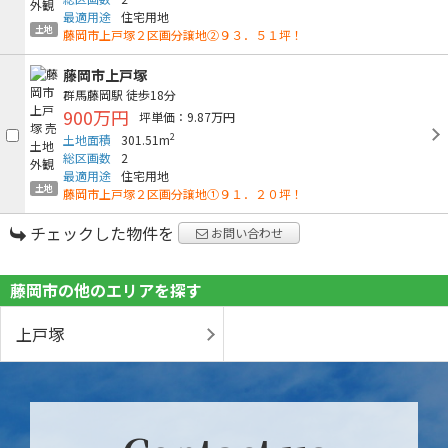
最適用途
住宅用地
土地
藤岡市上戸塚２区画分譲地②９３．５１坪！
藤岡市上戸塚
群馬藤岡駅
徒歩18分
900万円
坪単価：9.87万円
2
土地面積
301.51m
総区画数
2
最適用途
住宅用地
土地
藤岡市上戸塚２区画分譲地①９１．２０坪！
チェックした物件を
お問い合わせ
藤岡市の他のエリアを探す
上戸塚