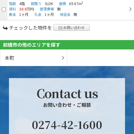
2
階数
4階
間取り
3LDK
面積
69.67m
賃料
10.0
万円
管理費等
無
敷金
1ヶ月
礼金
1ヶ月
保証金
無
チェックした物件を
お問い合わせ
前橋市の他のエリアを探す
本町
Contact us
お問い合わせ・ご相談
0274-42-1600