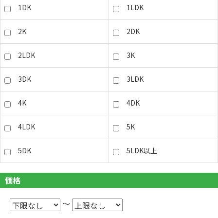
1DK
1LDK
2K
2DK
2LDK
3K
3DK
3LDK
4K
4DK
4LDK
5K
5DK
5LDK以上
価格
～