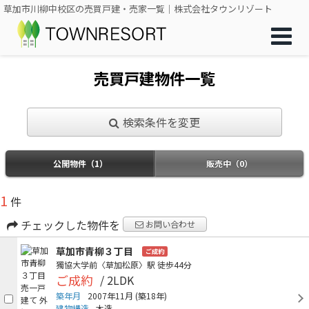
草加市川柳中校区の売買戸建・売家一覧｜株式会社タウンリゾート
売買戸建物件一覧
検索条件を変更
公開物件（1）
販売中（0）
1
件
チェックした物件を
お問い合わせ
草加市青柳３丁目
ご成約
獨協大学前〈草加松原〉駅
徒歩44分
ご成約
/ 2LDK
築年月
2007年11月
(築18年)
建物構造
木造