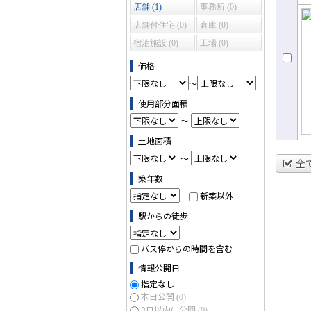
売
店舗 (1)
事務所 (0)
店舗付住宅 (0)
倉庫 (0)
宿泊施設 (0)
工場 (0)
価格
～
使用部分面積
～
土地面積
～
全
築年数
新築以外
駅からの徒歩
バス停からの時間を含む
情報公開日
指定なし
本日公開
(0)
3日以内に公開
(0)