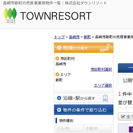
高崎市新町の売買事業用物件一覧｜株式会社タウンリゾート
トップ
>
高崎市
>
新町
>
高崎市新町の売買事業
地域から探す
市区町村
高崎市
市区町村選択
エリア
一覧で
公開
新町
エリア選択
1
件中
並び替
沿線・駅から探す
全
物件の条件で絞り込む
物件種別
ビル (0)
土地 (0)