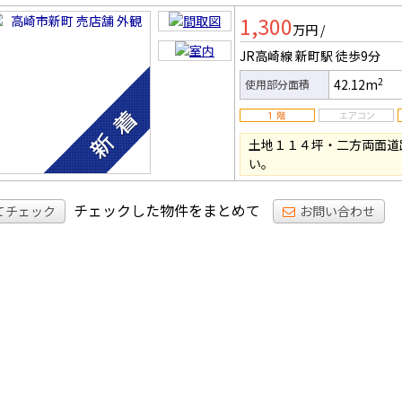
店舗
1,300
万円
/
JR高崎線 新町駅
徒歩9分
2
42.12m
使用部分面積
土地１１４坪・二方両面道
い。
チェックした物件をまとめて
てチェック
お問い合わせ