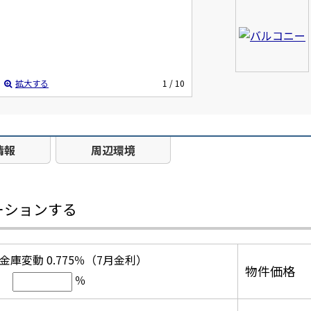
拡大する
1
/ 10
情報
周辺環境
ーションする
庫変動 0.775％（7月金利）
物件価格
％